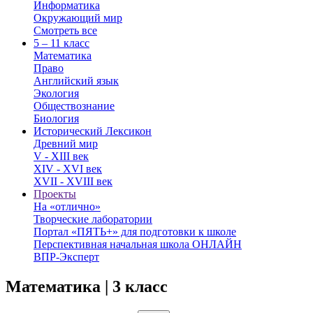
Информатика
Окружающий мир
Смотреть все
5 – 11 класс
Математика
Право
Английский язык
Экология
Обществознание
Биология
Исторический Лексикон
Древний мир
V - XIII век
XIV - XVI век
XVII - XVIII век
Проекты
На «отлично»
Творческие лаборатории
Портал «ПЯТЬ+» для подготовки к школе
Перспективная начальная школа ОНЛАЙН
ВПР-Эксперт
Математика | 3 класс