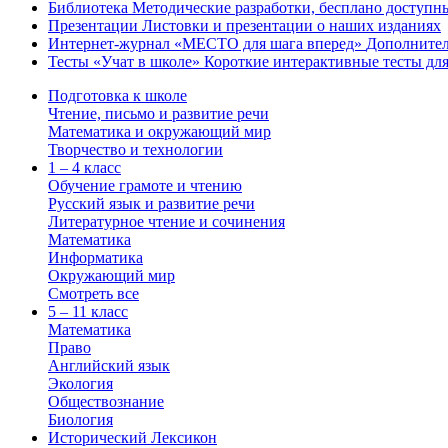
Библиотека
Методические разработки, бесплано доступн
Презентации
Листовки и презентации о наших изданиях
Интернет-журнал «МЕСТО для шага вперед»
Дополнител
Тесты «Учат в школе»
Короткие интерактивные тесты для
Подготовка к школе
Чтение, письмо и развитие речи
Математика и окружающий мир
Творчество и технологии
1 – 4 класс
Обучение грамоте и чтению
Русский язык и развитие речи
Литературное чтение и сочинения
Математика
Информатика
Окружающий мир
Смотреть все
5 – 11 класс
Математика
Право
Английский язык
Экология
Обществознание
Биология
Исторический Лексикон