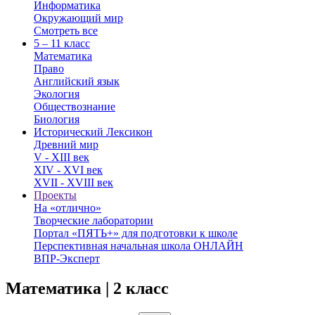
Информатика
Окружающий мир
Смотреть все
5 – 11 класс
Математика
Право
Английский язык
Экология
Обществознание
Биология
Исторический Лексикон
Древний мир
V - XIII век
XIV - XVI век
XVII - XVIII век
Проекты
На «отлично»
Творческие лаборатории
Портал «ПЯТЬ+» для подготовки к школе
Перспективная начальная школа ОНЛАЙН
ВПР-Эксперт
Математика | 2 класс