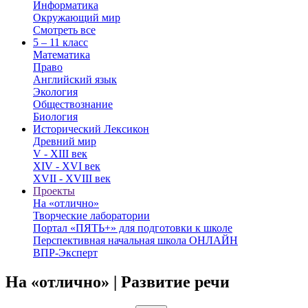
Информатика
Окружающий мир
Смотреть все
5 – 11 класс
Математика
Право
Английский язык
Экология
Обществознание
Биология
Исторический Лексикон
Древний мир
V - XIII век
XIV - XVI век
XVII - XVIII век
Проекты
На «отлично»
Творческие лаборатории
Портал «ПЯТЬ+» для подготовки к школе
Перспективная начальная школа ОНЛАЙН
ВПР-Эксперт
На «отлично» | Развитие речи