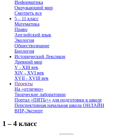
Информатика
Окружающий мир
Смотреть все
5 – 11 класс
Математика
Право
Английский язык
Экология
Обществознание
Биология
Исторический Лексикон
Древний мир
V - XIII век
XIV - XVI век
XVII - XVIII век
Проекты
На «отлично»
Творческие лаборатории
Портал «ПЯТЬ+» для подготовки к школе
Перспективная начальная школа ОНЛАЙН
ВПР-Эксперт
1 – 4 класс