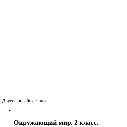
Автор(ы):
Харазова Л.В.
Электронное издание
222
р.
(лицензия на 1 учебный год)
Количество товара Окружающий мир. Тренажеры. 2 класс
–
+
В корзину
Вернуться в каталог
Другие пособия серии
Окружающий мир. 2 класс.