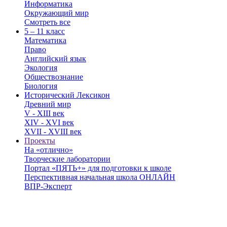
Информатика
Окружающий мир
Смотреть все
5 – 11 класс
Математика
Право
Английский язык
Экология
Обществознание
Биология
Исторический Лексикон
Древний мир
V - XIII век
XIV - XVI век
XVII - XVIII век
Проекты
На «отлично»
Творческие лаборатории
Портал «ПЯТЬ+» для подготовки к школе
Перспективная начальная школа ОНЛАЙН
ВПР-Эксперт