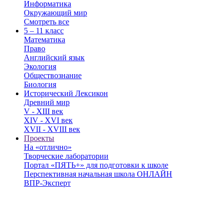
Информатика
Окружающий мир
Смотреть все
5 – 11 класс
Математика
Право
Английский язык
Экология
Обществознание
Биология
Исторический Лексикон
Древний мир
V - XIII век
XIV - XVI век
XVII - XVIII век
Проекты
На «отлично»
Творческие лаборатории
Портал «ПЯТЬ+» для подготовки к школе
Перспективная начальная школа ОНЛАЙН
ВПР-Эксперт