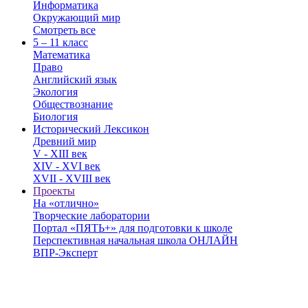
Информатика
Окружающий мир
Смотреть все
5 – 11 класс
Математика
Право
Английский язык
Экология
Обществознание
Биология
Исторический Лексикон
Древний мир
V - XIII век
XIV - XVI век
XVII - XVIII век
Проекты
На «отлично»
Творческие лаборатории
Портал «ПЯТЬ+» для подготовки к школе
Перспективная начальная школа ОНЛАЙН
ВПР-Эксперт