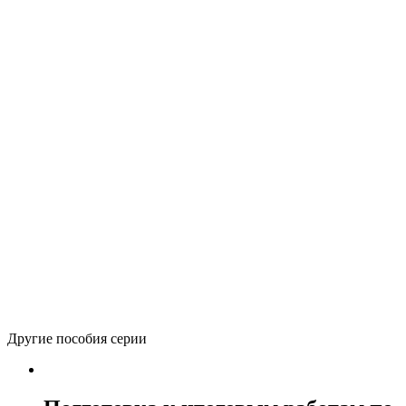
Автор(ы):
Чуракова Р.Г.
Печатное+электронное
Электронное издание
486
р.
(лицензия на 1 учебный год)
Количество товара Математика на «отлично». Умножение
–
и деление
+
В корзину
Вернуться в каталог
Другие пособия серии