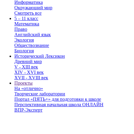
Информатика
Окружающий мир
Смотреть все
5 – 11 класс
Математика
Право
Английский язык
Экология
Обществознание
Биология
Исторический Лексикон
Древний мир
V - XIII век
XIV - XVI век
XVII - XVIII век
Проекты
На «отлично»
Творческие лаборатории
Портал «ПЯТЬ+» для подготовки к школе
Перспективная начальная школа ОНЛАЙН
ВПР-Эксперт