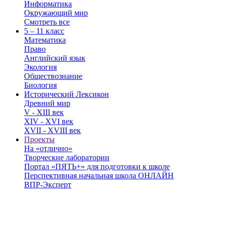
Информатика
Окружающий мир
Смотреть все
5 – 11 класс
Математика
Право
Английский язык
Экология
Обществознание
Биология
Исторический Лексикон
Древний мир
V - XIII век
XIV - XVI век
XVII - XVIII век
Проекты
На «отлично»
Творческие лаборатории
Портал «ПЯТЬ+» для подготовки к школе
Перспективная начальная школа ОНЛАЙН
ВПР-Эксперт