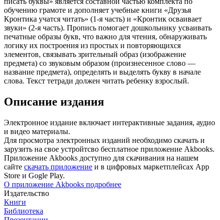
писать буквы» является составной частью комплекта по
обучению грамоте и дополняет учебные книги «Друзья
Кронтика учатся читать» (1-я часть) и «Кронтик осваивает
звуки» (2-я часть). Пропись помогает дошкольнику усваивать
печатные образы букв, что важно для чтения, обнаруживать
логику их построения из простых и повторяющихся
элементов, связывать зрительный образ (изображение
предмета) со звуковым образом (произнесенное слово —
название предмета), определять и выделять букву в начале
слова. Текст тетради должен читать ребенку взрослый.
Описание издания
Электронное издание включает интерактивные задания, аудио
и видео материалы.
Для просмотра электронных изданий необходимо скачать и
зарузить на свое устройтсво бесплатное приложение Akbooks.
Приложение Akbooks доступно для скачивания на нашем
сайте
скачать приложение
и в цифровых маркетплейсах App
Store и Gogle Play.
О приложение Akbooks подробнее
Издательство
Книги
Библиотека
Презентации