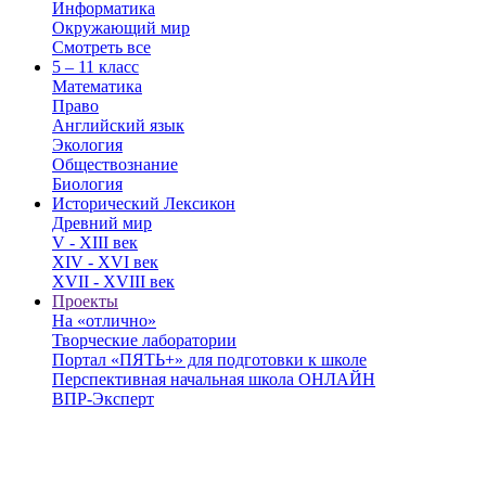
Информатика
Окружающий мир
Смотреть все
5 – 11 класс
Математика
Право
Английский язык
Экология
Обществознание
Биология
Исторический Лексикон
Древний мир
V - XIII век
XIV - XVI век
XVII - XVIII век
Проекты
На «отлично»
Творческие лаборатории
Портал «ПЯТЬ+» для подготовки к школе
Перспективная начальная школа ОНЛАЙН
ВПР-Эксперт