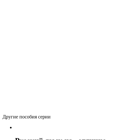
Автор(ы):
Чуракова Н.А.
Печатное издание
Электронное издание
264
р.
(лицензия на 1 учебный год)
Количество товара Русский язык. 2 класс. Учебник. Часть
–
3
+
В корзину
Вернуться в каталог
Другие пособия серии