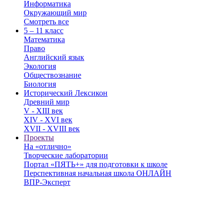
Информатика
Окружающий мир
Смотреть все
5 – 11 класс
Математика
Право
Английский язык
Экология
Обществознание
Биология
Исторический Лексикон
Древний мир
V - XIII век
XIV - XVI век
XVII - XVIII век
Проекты
На «отлично»
Творческие лаборатории
Портал «ПЯТЬ+» для подготовки к школе
Перспективная начальная школа ОНЛАЙН
ВПР-Эксперт