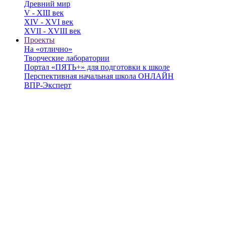
Древний мир
V - XIII век
XIV - XVI век
XVII - XVIII век
Проекты
На «отлично»
Творческие лаборатории
Портал «ПЯТЬ+» для подготовки к школе
Перспективная начальная школа ОНЛАЙН
ВПР-Эксперт
Автор(ы):
Чекин А.Л.
Печатное издание
Электронное издание