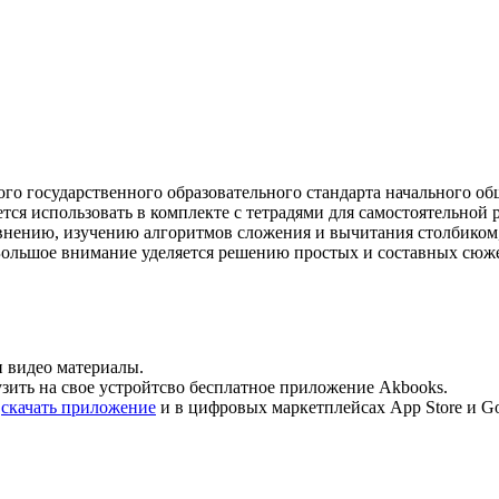
го государственного образовательного стандарта начального общ
тся использовать в комплекте с тетрадями для самостоятельной
внению, изучению алгоритмов сложения и вычитания столбиком,
Большое внимание уделяется решению простых и составных сюже
и видео материалы.
зить на свое устройтсво бесплатное приложение Akbooks.
е
скачать приложение
и в цифровых маркетплейсах App Store и Gog