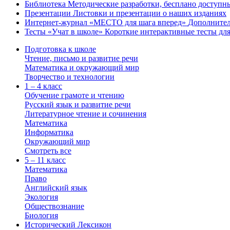
Библиотека
Методические разработки, бесплано доступн
Презентации
Листовки и презентации о наших изданиях
Интернет-журнал «МЕСТО для шага вперед»
Дополнител
Тесты «Учат в школе»
Короткие интерактивные тесты для
Подготовка к школе
Чтение, письмо и развитие речи
Математика и окружающий мир
Творчество и технологии
1 – 4 класс
Обучение грамоте и чтению
Русский язык и развитие речи
Литературное чтение и сочинения
Математика
Информатика
Окружающий мир
Смотреть все
5 – 11 класс
Математика
Право
Английский язык
Экология
Обществознание
Биология
Исторический Лексикон