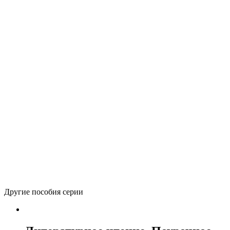
Автор(ы):
Чуракова Н.А.
Печатное издание
Электронное издание
264
р.
(лицензия на 1 учебный год)
Количество товара Литературное чтение. 2 класс.
–
Учебник. Часть 1
+
В корзину
Вернуться в каталог
Другие пособия серии