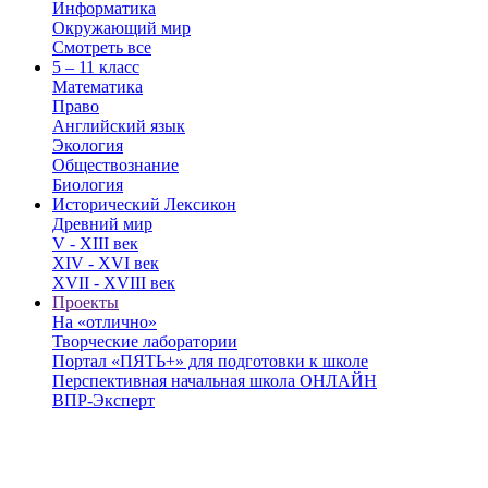
Информатика
Окружающий мир
Смотреть все
5 – 11 класс
Математика
Право
Английский язык
Экология
Обществознание
Биология
Исторический Лексикон
Древний мир
V - XIII век
XIV - XVI век
XVII - XVIII век
Проекты
На «отлично»
Творческие лаборатории
Портал «ПЯТЬ+» для подготовки к школе
Перспективная начальная школа ОНЛАЙН
ВПР-Эксперт