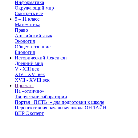
Информатика
Окружающий мир
Смотреть все
5 – 11 класс
Математика
Право
Английский язык
Экология
Обществознание
Биология
Исторический Лексикон
Древний мир
V - XIII век
XIV - XVI век
XVII - XVIII век
Проекты
На «отлично»
Творческие лаборатории
Портал «ПЯТЬ+» для подготовки к школе
Перспективная начальная школа ОНЛАЙН
ВПР-Эксперт