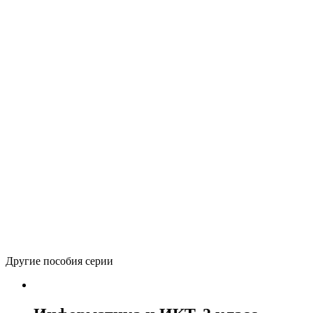
Автор(ы):
Бененсон Е.П., Паутова А.Г.
Печатное издание
Электронное издание
264
р.
(лицензия на 1 учебный год)
Количество товара Информатика и ИКТ. 2 класс. Учебник.
–
Часть 1
+
В корзину
Вернуться в каталог
Другие пособия серии