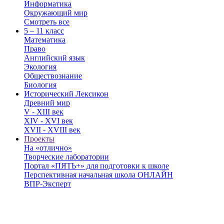
Информатика
Окружающий мир
Смотреть все
5 – 11 класс
Математика
Право
Английский язык
Экология
Обществознание
Биология
Исторический Лексикон
Древний мир
V - XIII век
XIV - XVI век
XVII - XVIII век
Проекты
На «отлично»
Творческие лаборатории
Портал «ПЯТЬ+» для подготовки к школе
Перспективная начальная школа ОНЛАЙН
ВПР-Эксперт