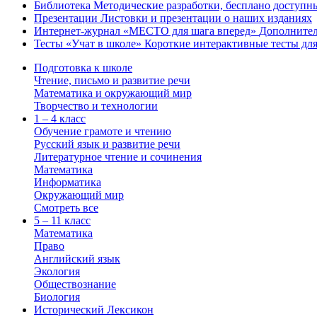
Библиотека
Методические разработки, бесплано доступн
Презентации
Листовки и презентации о наших изданиях
Интернет-журнал «МЕСТО для шага вперед»
Дополнител
Тесты «Учат в школе»
Короткие интерактивные тесты для
Подготовка к школе
Чтение, письмо и развитие речи
Математика и окружающий мир
Творчество и технологии
1 – 4 класс
Обучение грамоте и чтению
Русский язык и развитие речи
Литературное чтение и сочинения
Математика
Информатика
Окружающий мир
Смотреть все
5 – 11 класс
Математика
Право
Английский язык
Экология
Обществознание
Биология
Исторический Лексикон