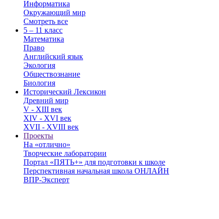
Информатика
Окружающий мир
Смотреть все
5 – 11 класс
Математика
Право
Английский язык
Экология
Обществознание
Биология
Исторический Лексикон
Древний мир
V - XIII век
XIV - XVI век
XVII - XVIII век
Проекты
На «отлично»
Творческие лаборатории
Портал «ПЯТЬ+» для подготовки к школе
Перспективная начальная школа ОНЛАЙН
ВПР-Эксперт